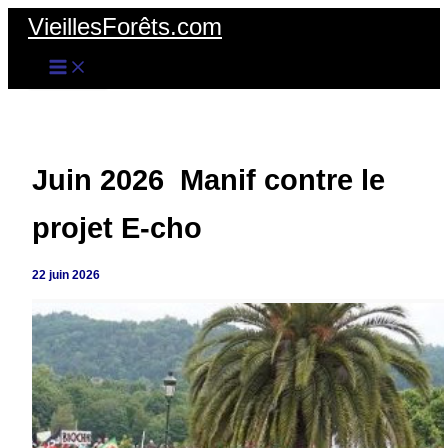
Aller
VieillesForêts.com
au
contenu
Juin 2026 Manif contre le
projet E-cho
22 juin 2026