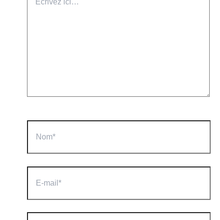
ici…
Nom*
E-
mail*
Site