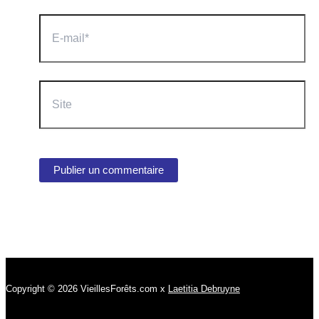
E-
mail*
Site
Copyright © 2026 VieillesForêts.com x
Laetitia Debruyne