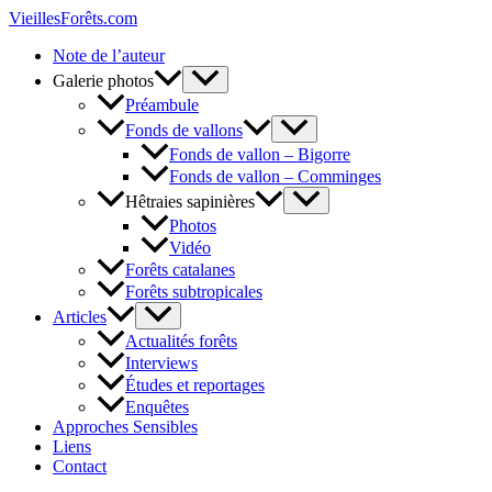
Aller
VieillesForêts.com
au
Note de l’auteur
contenu
Galerie photos
Préambule
Fonds de vallons
Fonds de vallon – Bigorre
Fonds de vallon – Comminges
Hêtraies sapinières
Photos
Vidéo
Forêts catalanes
Forêts subtropicales
Articles
Actualités forêts
Interviews
Études et reportages
Enquêtes
Approches Sensibles
Liens
Contact