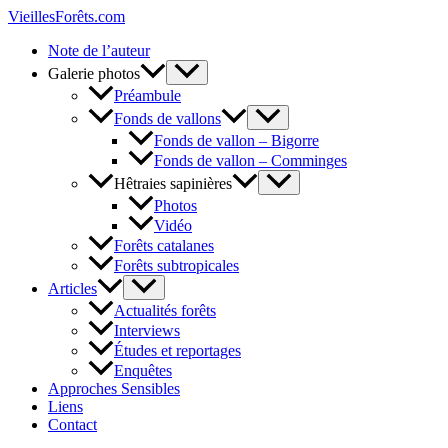
Aller
VieillesForêts.com
au
Note de l’auteur
contenu
Galerie photos
Préambule
Fonds de vallons
Fonds de vallon – Bigorre
Fonds de vallon – Comminges
Hêtraies sapinières
Photos
Vidéo
Forêts catalanes
Forêts subtropicales
Articles
Actualités forêts
Interviews
Études et reportages
Enquêtes
Approches Sensibles
Liens
Contact