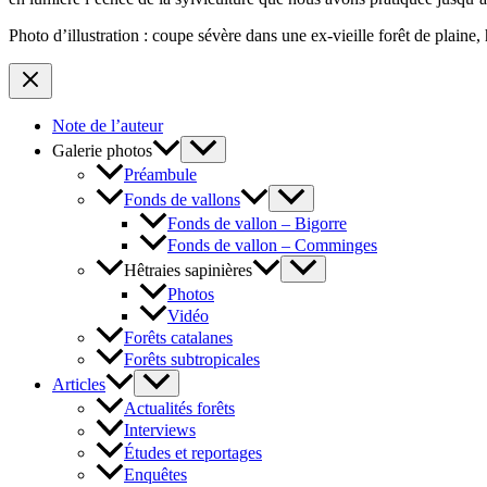
Photo d’illustration : coupe sévère dans une ex-vieille forêt de plaine
Note de l’auteur
Galerie photos
Préambule
Fonds de vallons
Fonds de vallon – Bigorre
Fonds de vallon – Comminges
Hêtraies sapinières
Photos
Vidéo
Forêts catalanes
Forêts subtropicales
Articles
Actualités forêts
Interviews
Études et reportages
Enquêtes